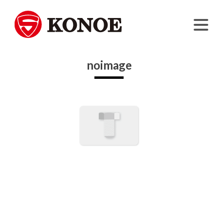
モノとモノ、人と人をつなぐ。
株式会社コノエ
Skip
noimage
to
content