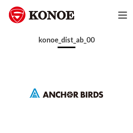
モノとモノ、人と人をつなぐ。
株式会社コノエ
Skip
konoe_dist_ab_00
to
content