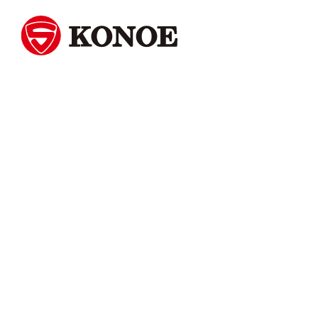
モノとモノ、人と人をつなぐ。
株式会社コノエ
Skip
to
content