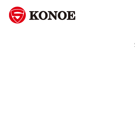
モノとモノ、人と人をつなぐ。
株式会社コノエ
Skip
to
content